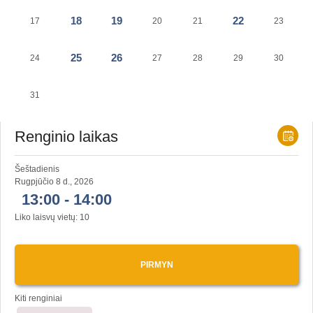
18
19
22
17
20
21
23
25
26
24
27
28
29
30
31
Renginio laikas
Šeštadienis
Rugpjūčio 8 d., 2026
13:00 - 14:00
Liko laisvų vietų:
10
PIRMYN
Kiti renginiai