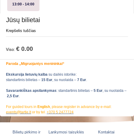
13:00
- 14:00
Jūsų bilietai
Krepšelis tuščias
€ 0.00
Viso:
Paroda „Migruojantys menininkai“
Ekskursija lietuvių kalba
su dailės istorike:
standartinis bilietas –
15 Eur
, su nuolaida –
7 Eur
.
Savarankiškas apsilankymas
: standartinis bilietas –
5 Eur
, su nuolaida –
2,5 Eur
.
For guided tours in
English
, please register in advance by e-mail:
events@tartle.lt
or by tel.
+370 5 2477724
Bilietų pirkimo ir
Lankymosi taisyklės
Kontaktai