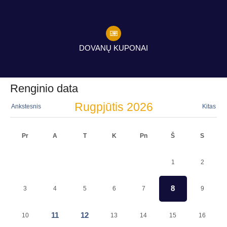
DOVANŲ KUPONAI
Renginio data
Rugpjūtis
2026
Ankstesnis
Kitas
Pr
A
T
K
Pn
Š
S
1
2
8
3
4
5
6
7
9
11
12
10
13
14
15
16