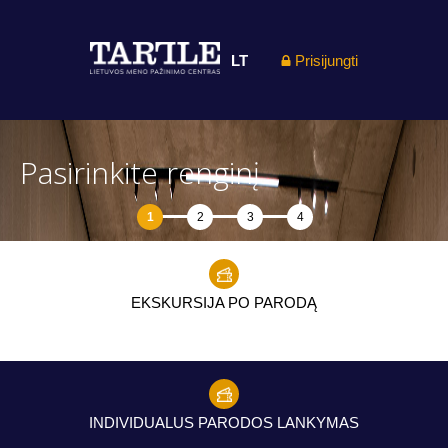
LT
Prisijungti
Pasirinkite renginį
1
2
3
4
EKSKURSIJA PO PARODĄ
INDIVIDUALUS PARODOS LANKYMAS