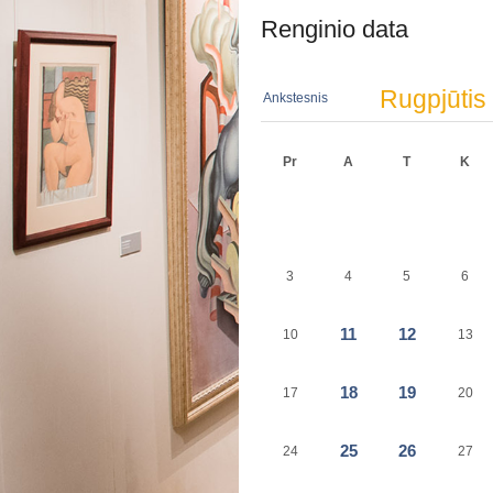
Renginio data
Rugpjūtis
Ankstesnis
Pr
A
T
K
3
4
5
6
11
12
10
13
18
19
17
20
25
26
24
27