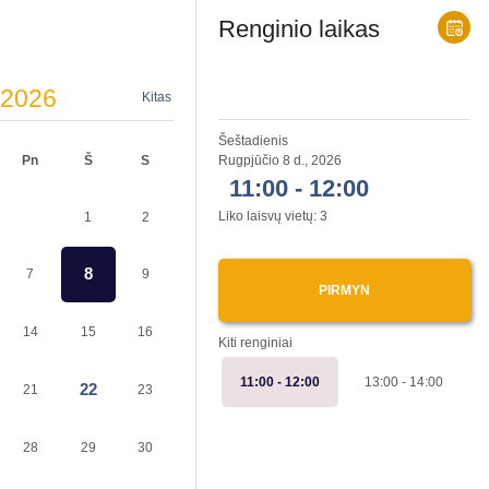
Renginio laikas
2026
Kitas
Šeštadienis
Pn
Š
S
Rugpjūčio 8 d., 2026
11:00 - 12:00
Liko laisvų vietų:
3
1
2
8
7
9
PIRMYN
14
15
16
Kiti renginiai
11:00
- 12:00
13:00
- 14:00
22
21
23
28
29
30