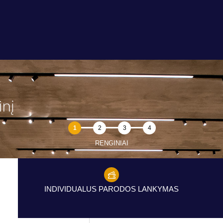
inį
1
2
3
4
RENGINIAI
INDIVIDUALUS PARODOS LANKYMAS