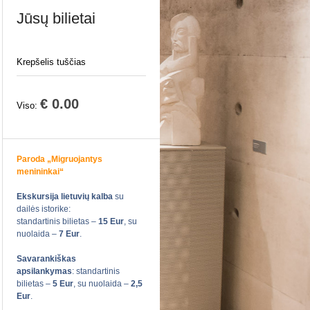
Jūsų bilietai
Krepšelis tuščias
€ 0.00
Viso:
Paroda „Migruojantys
menininkai“
Ekskursija lietuvių kalba
su
dailės istorike:
standartinis bilietas –
15 Eur
, su
nuolaida –
7 Eur
.
Savarankiškas
apsilankymas
: standartinis
bilietas –
5 Eur
, su nuolaida –
2,5
Eur
.